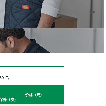
017。
价格（元）
保养（次）