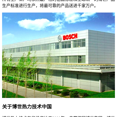
生产标准进行生产，将最可靠的产品送进千家万户。
关于博世热力技术中国