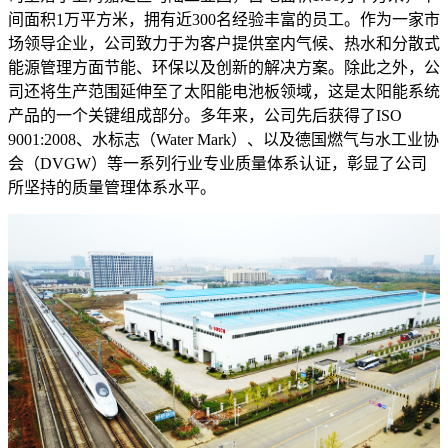
间面积1万平方米，拥有近300名经验丰富的员工。作为一家市
场领导企业，公司致力于为客户提供室内气候、热水和分散式
能源管理方面节能、环保以及创新的解决方案。除此之外，公
司还将生产范围延伸至了太阳能电池板领域，这是太阳能系统
产品的一个关键组成部分。多年来，公司先后获得了ISO
9001:2008、水标志（Water Mark）、以及德国燃气与水工业协
会（DVGW）等一系列行业专业质量体系认证，彰显了公司
所坚持的质量管理体系水平。