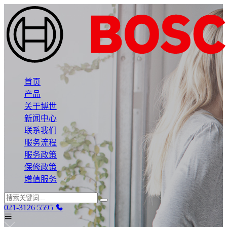
首页
产品
关于博世
新闻中心
联系我们
服务流程
服务政策
保修政策
增值服务
021-3126 5595