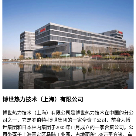
博世热力技术（上海）有限公司
博世热力技术（上海）有限公司是博世热力技术在中国的分公
司之一，它是罗伯特•博世集团的一家全资子公司，前身为博
世集团和日本林内集团于2005年11月成立的一家合资公司。公
司坐落于上海嘉定区马陆工业园，占地面积1.86万平方米，车