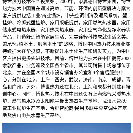
博世热力技术在华投资始于2000年，隶属德国博世集团，博世
热力技术中国旨在通过高效、节能、环保的创新型解决方案为
客户提供包括工业/商业锅炉，中央空调制冷及通风系统，壁
挂炉、冷凝式壁挂炉、家用采暖提供，家用燃气热水器，家用
储水式电热水器，家用热泵热水器，家用空气净化及净水器等
产品，打造舒适智能家居生活，完美诠释科技成就生活之美。
秉承“根植本土，服务本土”的战略，博世中国热力技术事业部
持续扩大在华投资，不断提升本土化生产和研发实力，为中国
客户提供更多先进技术。目前，博世热力技术在中国拥有2000
余款产品，业务遍及全国各个省市。其公司销售市场总部位于
北京，并在全国29个城市设有销售办公室和9个售后服务中
心，分别在北京，上海，西安，武汉，济南，南京，成都，青
岛和广州。另外，博世热力还在北京，上海和成都分别建有培
训中心。同时，博世热力技术在中国还设有上海燃气采暖热水
炉、燃气热水器及太阳能平板集热器生产基地，武汉水管/火
管工业锅炉生产基地，合肥智能商/民用多联中央空调生产基
地及佛山电热水器生产基地。